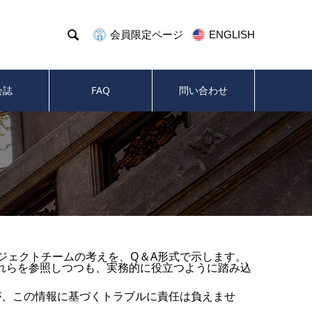

会員限定ページ
ENGLISH
会誌
FAQ
問い合わせ
ロジェクトチームの考えを、Q＆A形式で示します。
れらを参照しつつも、実務的に役立つように踏み込
が、この情報に基づくトラブルに責任は負えませ