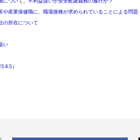
転換について。不利益扱いか安全配慮義務の履行か？
業医や産業保健職に、職場接種が求められていることによる問題
責任の所在について
扱い
）
.4.5）