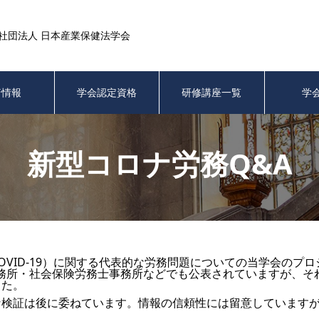
社団法人 日本産業保健法学会
着情報
学会認定資格
研修講座一覧
学
新型コロナ労務Q&A
VID-19）に関する代表的な労務問題についての当学会のプ
務所・社会保険労務士事務所などでも公表されていますが、そ
した。
な検証は後に委ねています。情報の信頼性には留意しています