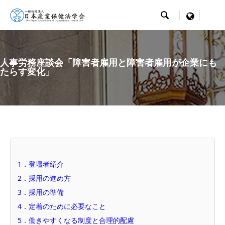

menu
人事労務座談会「障害者雇用と障害者雇用が企業にも
たらす変化」
1．登壇者紹介
2．採用の進め方
3．採用の準備
4．定着のために必要なこと
5．働きやすくなる制度と合理的配慮