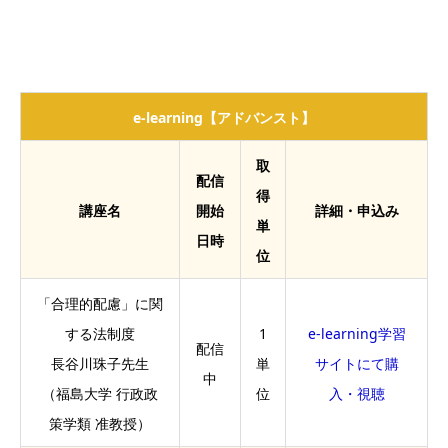
e-learning【アドバンスト】
取
配信
得
講座名
開始
詳細・申込み
単
日時
位
「合理的配慮」に関
する法制度
1
e-learning学習
配信
長谷川珠子先生
単
サイトにて購
中
（福島大学 行政政
位
入・視聴
策学類 准教授）