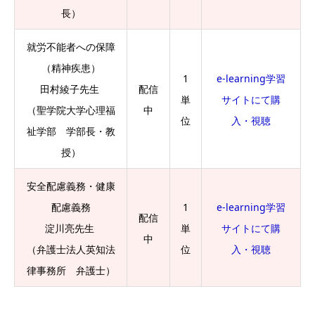
長）
就労不能者への保障
（精神疾患）
1
e-learning学習
田村綾子先生
配信
単
サイトにて購
（聖学院大学心理福
中
位
入・視聴
祉学部 学部長・教
授）
安全配慮義務・健康
配慮義務
1
e-learning学習
配信
淀川亮先生
単
サイトにて購
中
（弁護士法人英知法
位
入・視聴
律事務所 弁護士）