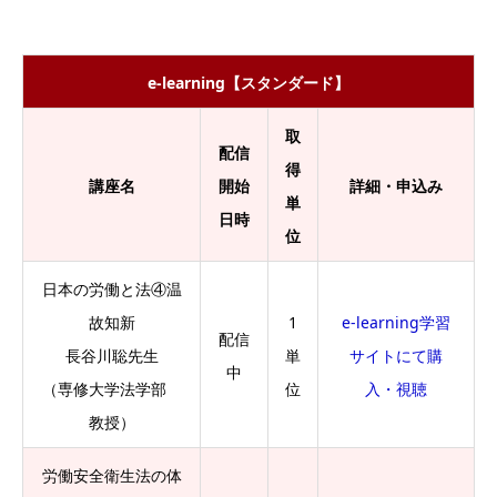
e-learning
【スタンダード】
取
配信
得
講座名
開始
詳細・申込み
単
日時
位
日本の労働と法④温
故知新
1
e-learning学習
配信
長谷川聡先生
単
サイトにて購
中
（専修大学法学部
位
入・視聴
教授）
労働安全衛生法の体