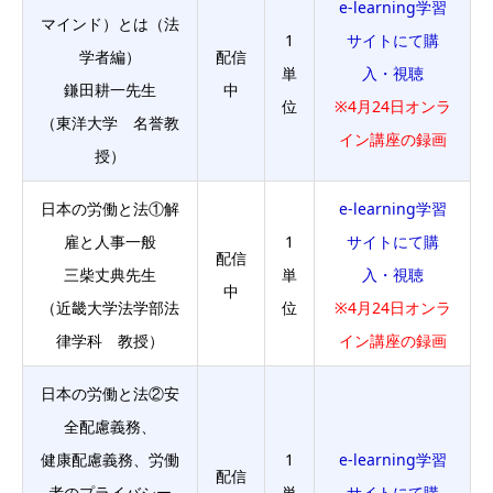
e-learning学習
マインド）とは（法
1
サイトにて購
学者編）
配信
単
入・視聴
鎌田耕一先生
中
位
※4月24日オンラ
（東洋大学 名誉教
イン講座の録画
授）
日本の労働と法①解
e-learning学習
雇と人事一般
1
サイトにて購
配信
三柴丈典先生
単
入・視聴
中
（近畿大学法学部法
位
※4月24日オンラ
律学科 教授）
イン講座の録画
日本の労働と法②安
全配慮義務、
健康配慮義務、労働
1
e-learning学習
配信
者のプライバシー
単
サイトにて購