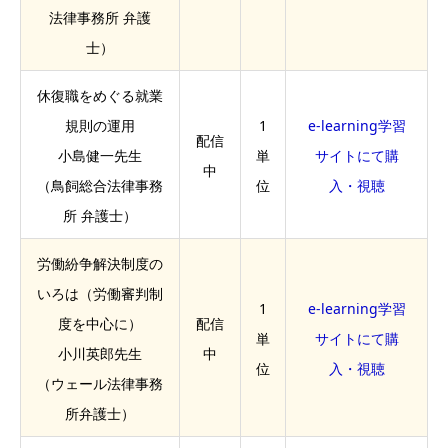
法律事務所 弁護
士）
休復職をめぐる就業
規則の運用
1
e-learning学習
配信
小島健一先生
単
サイトにて購
中
（鳥飼総合法律事務
位
入・視聴
所 弁護士）
労働紛争解決制度の
いろは（労働審判制
1
e-learning学習
度を中心に）
配信
単
サイトにて購
小川英郎先生
中
位
入・視聴
（ウェール法律事務
所弁護士）