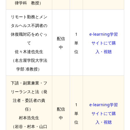
律学科 教授）
リモート勤務とメン
タルヘルス不調者の
休復職対応をめぐっ
1
e-learning学習
配信
て
単
サイトにて購
中
佐々木達也先生
位
入・視聴
（名古屋学院大学法
学部 准教授）
下請・副業兼業・フ
リーランスと法（発
注者・委託者の責
1
e-learning学習
任）
配信
単
サイトにて購
村本浩先生
中
位
入・視聴
（岩谷・村本・山口