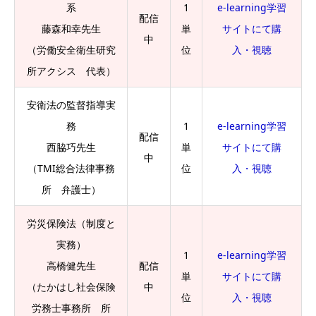
系
1
e-learning学習
配信
藤森和幸先生
単
サイトにて購
中
（労働安全衛生研究
位
入・視聴
所アクシス 代表）
安衛法の監督指導実
務
1
e-learning学習
配信
西脇巧先生
単
サイトにて購
中
（TMI総合法律事務
位
入・視聴
所 弁護士）
労災保険法（制度と
実務）
1
e-learning学習
高橋健先生
配信
単
サイトにて購
（たかはし社会保険
中
位
入・視聴
労務士事務所 所