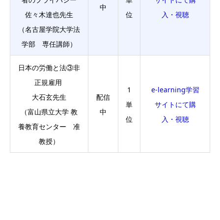
中
佐々木達也先生
位
入・視聴
（名古屋学院大学法
学部 専任講師）
日本の労働と法③非
正規雇用
1
e-learning学習
大石玄先生
配信
単
サイトにて購
（富山県立大学 教
中
位
入・視聴
養教育センター 准
教授）