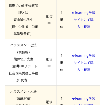
職場での化学物質管
理と法
1
e-learning学習
配信
森山誠也先生
単
サイトにて購
中
（厚生労働省 労働
位
入・視聴
基準監督官）
ハラスメントと法
（実務編）
1
e-learning学習
熊井弘子先生
配信
単
サイトにて購
（熊井HRサポート
中
位
入・視聴
社会保険労務士事務
所 代表）
ハラスメントと法
（法解釈編）
1
e-learning学習
配信