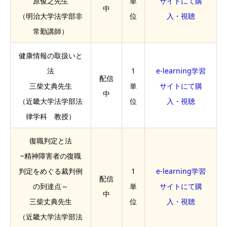
原俊之先生
単
サイトにて購
中
（明治大学法学部非
位
入・視聴
常勤講師）
健康情報の取扱いと
法
1
e-learning学習
配信
三柴丈典先生
単
サイトにて購
中
（近畿大学法学部法
位
入・視聴
律学科 教授）
復職判定と法
~精神障害者の復職
判定をめぐる裁判例
1
e-learning学習
配信
の到達点～
単
サイトにて購
中
三柴丈典先生
位
入・視聴
（近畿大学法学部法