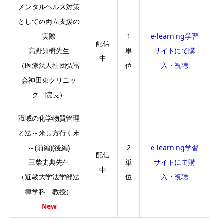
メンタルヘルス対策
としての両立支援の
実際
1
e-learning学習
配信
高野知樹先生
単
サイトにて購
中
（医療法人社団弘冨
位
入・視聴
会神田東クリニッ
ク 院長）
職域の化学物質管理
と法～来し方行く末
～(前編)(後編)
2
e-learning学習
配信
三柴丈典先生
単
サイトにて購
中
（近畿大学法学部法
位
入・視聴
律学科 教授）
New