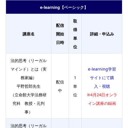
e-learning【ベーシック】
取
配信
得
講座名
開始
詳細・申込み
単
日時
位
法的思考（リーガル
マインド）とは（実
e-learning学習
務家編）
1
サイトにて購
配信
平野哲郎先生
単
入・視聴
中
（立命館大学法務研
位
※4月24日オンラ
究科 教授・元判
イン講座の録画
事）
法的思考（リーガル