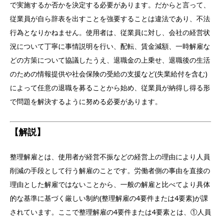
で実施するか否かを決定する必要があります。だからと言って、
従業員が自ら辞表を出すことを強要することは違法であり、不法
行為となりかねません。使用者は、従業員に対し、会社の経営状
況について丁寧に事情説明を行い、配転、賃金減額、一時解雇な
どの方策について協議したうえ、退職金の上乗せ、退職後の生活
のための情報提供や社会保険の受給の支援など(失業給付を含む)
によって任意の退職を募ることから始め、従業員が納得し得る形
で問題を解決するように努める必要があります。
【解説】
整理解雇とは、使用者が経営不振などの経営上の理由により人員
削減の手段として行う解雇のことです。労働者側の事由を直接の
理由とした解雇ではないことから、一般の解雇と比べてより具体
的な基準に基づく厳しい制約(整理解雇の4要件または4要素)が課
されています。ここで整理解雇の4要件または4要素とは、①人員