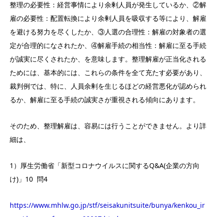
整理の必要性：経営事情により余剰人員が発生しているか、②解
雇の必要性：配置転換により余剰人員を吸収する等により、解雇
を避ける努力を尽くしたか、③人選の合理性：解雇の対象者の選
定が合理的になされたか、④解雇手続の相当性：解雇に至る手続
が誠実に尽くされたか、を意味します。整理解雇が正当化される
ためには、基本的には、これらの条件を全て充たす必要があり、
裁判例では、特に、人員余剰を生じるほどの経営悪化が認められ
るか、解雇に至る手続の誠実さが重視される傾向にあります。
そのため、整理解雇は、容易には行うことができません。より詳
細は、
1）厚生労働省「新型コロナウイルスに関するQ&A(企業の方向
け)」10 問4
https://www.mhlw.go.jp/stf/seisakunitsuite/bunya/kenkou_ir