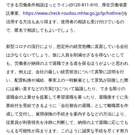
できる労働条件相談ほっとライン(0120-811-610、厚生労働省委
託事業、
https://www.check-roudou.mhlw.go.jp/lp/hotline/
)を
活用する方法もあり得ます。使用者の相談も受け付けているの
で、匿名で相談してもよいでしょう。
新型コロナの流行により、想定外の経営危機に直面している会社
は少なくないでしょう。仮に人員を削減せざるを得ないとして
も、労働者が納得の上で退職できる道を探るほうがよいと思われ
ます。例えば、会社の厳しい経営状況について真摯に説明を行
い、配置転換や減給、事実上の一時解雇として景気が回復した際
には雇い直すなどの方策
[1]
について協議したり、できる限りの
退職金の上乗せを提案して希望退職を募ったり、退職後すぐに失
業給付を受給できるように「会社都合の退職」として離職票を作
成して交付し、雇用保険の手続きを案内するなどの方法により、
従業員が利害得失を冷静に判断して、納得の上で退職に応じても
らえる可能性が高まります。このように誠実な手続を尽くす努力