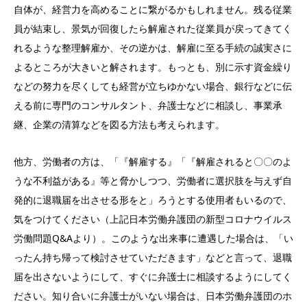
自体が、経営力を高めることに繋がるかもしれません。残る従業
員が結束し、景気が回復したら解雇された従業員が戻ってきてく
れるような整理解雇か、その逆かは、解雇に至る手続の誠実さに
よるところが大きいと解されます。もっとも、別に示す資金繰り
などの努力を尽くしても経営が立ちゆかない場合、銀行などに伝
える前に専門のコンサルタント、弁護士などに相談し、事業承
継、企業の清算などを図る方法も考えられます。
他方、労働者の方は、「『解雇する』「『解雇されると〇〇のよ
うな不利益がある』等と脅かしつつ、労働者に選択肢を与えず自
発的に退職届を出させる形をと」ろうとする使用者もいるので、
気をつけてください（上記日本労働弁護団の新型コロナウイルス
労働問題Q&Aより）。このような出来事に遭遇した場合は、「い
ったん持ち帰って検討させていただきます」などと言って、退職
届を出さないようにして、すぐに弁護士に相談するようにしてく
ださい。知り合いに弁護士がいない場合は、日本労働弁護団のホ