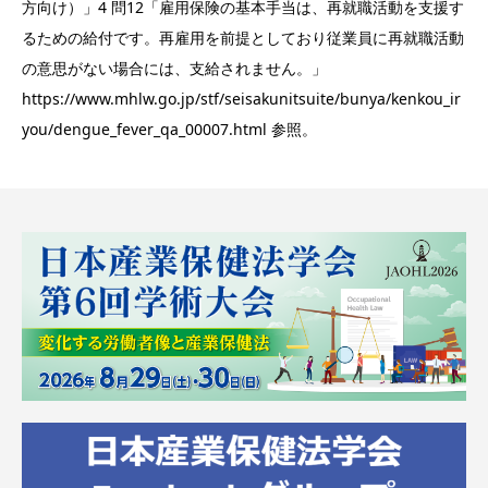
方向け）」4 問12「雇用保険の基本手当は、再就職活動を支援す
るための給付です。再雇用を前提としており従業員に再就職活動
の意思がない場合には、支給されません。」
https://www.mhlw.go.jp/stf/seisakunitsuite/bunya/kenkou_ir
you/dengue_fever_qa_00007.html 参照。