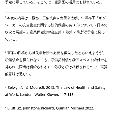
予定に示している。そこでは、産業医の活用にも触れている。
本稿の内容は、概ね、三柴丈典＝倉重公太朗、中澤祥子「ギグ
1
ワーカーの安全衛生に関する法的保護のあり方について～日本の
状況と展望～」産業保健法学会誌第 1 巻第 2 号所収予定に拠っ
ている。
事案の性格から被災者救済の必要を優先したともいえようが、
2
①賠償金を得られなくても、②労災補償や③アスベスト給付金を
得られ（両者は併給される）、②③と①は相殺されるので、実質
的意味は乏しい。
Selwyn.N.,＆ Moore.R. 2015. The Law of Health and Safety
3
at Work. London: Wolter Kluwer, 117-118.
Bluff,Liz, Johnstone,Richard, Quinlan,Michael 2022.
4