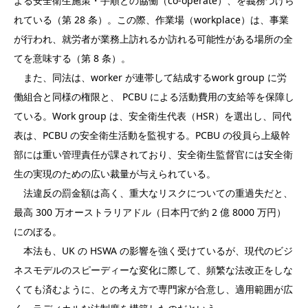
よる安全衛生施策・手順との協働（co-operate）、を義務づけら
れている（第 28 条）。この際、作業場（workplace）は、事業
が行われ、就労者が業務上訪れるか訪れる可能性がある場所の全
てを意味する（第 8 条）。
また、同法は、worker が連帯して結成するwork group に労
働組合と同様の権限と、 PCBU による活動費用の支給等を保障し
ている。Work group は、安全衛生代表（HSR）を選出し、同代
表は、PCBU の安全衛生活動を監視する。PCBU の役員ら上級幹
部には重い管理責任が課されており、安全衛生監督官には安全衛
生の実現のための広い裁量が与えられている。
法違反の罰金額は高く、重大なリスクについての重過失だと、
最高 300 万オーストラリアドル（日本円で約 2 億 8000 万円）
にのぼる。
本法も、UK の HSWA の影響を強く受けているが、現代のビジ
ネスモデルのスピーディーな変化に際して、頻繁な法改正をしな
くても済むように、との考え方で専門家が合意し、適用範囲が広