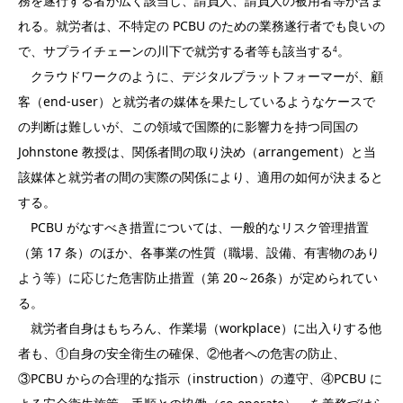
務を遂行する者が広く該当し、請負人、請負人の被用者等が含ま
れる。就労者は、不特定の PCBU のための業務遂行者でも良いの
で、サプライチェーンの川下で就労する者等も該当する
。
4
クラウドワークのように、デジタルプラットフォーマーが、顧
客（end-user）と就労者の媒体を果たしているようなケースで
の判断は難しいが、この領域で国際的に影響力を持つ同国の
Johnstone 教授は、関係者間の取り決め（arrangement）と当
該媒体と就労者の間の実際の関係により、適用の如何が決まると
する。
PCBU がなすべき措置については、一般的なリスク管理措置
（第 17 条）のほか、各事業の性質（職場、設備、有害物のあり
よう等）に応じた危害防止措置（第 20～26条）が定められてい
る。
就労者自身はもちろん、作業場（workplace）に出入りする他
者も、①自身の安全衛生の確保、②他者への危害の防止、
③PCBU からの合理的な指示（instruction）の遵守、④PCBU に