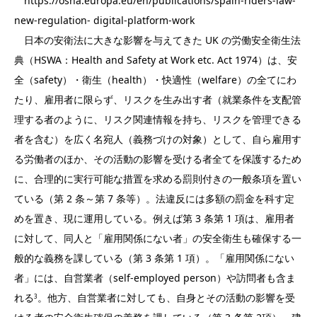
https://osha.europa.eu/en/publications/spain-riders-law-
new-regulation- digital-platform-work
日本の安衛法に大きな影響を与えてきた UK の労働安全衛生法
典（HSWA：Health and Safety at Work etc. Act 1974）は、安
全（safety）・衛生（health）・快適性（welfare）の全てにわ
たり、雇用者に限らず、リスクを生み出す者（就業条件を支配管
理する者のように、リスク関連情報を持ち、リスクを管理できる
者を含む）を広く名宛人（義務づけの対象）として、自ら雇用す
る労働者のほか、その活動の影響を受ける者全てを保護するため
に、合理的に実行可能な措置を求める罰則付きの一般条項を置い
ている（第 2 条～第 7 条等）。法違反には多額の罰金を科す定
めを置き、現に運用している。例えば第 3 条第 1 項は、雇用者
に対して、同人と「雇用関係にない者」の安全衛生も確保する一
般的な義務を課している（第 3 条第 1 項）。「雇用関係にない
者」には、自営業者（self-employed person）や訪問者も含ま
れる
。他方、自営業者に対しても、自身とその活動の影響を受
3