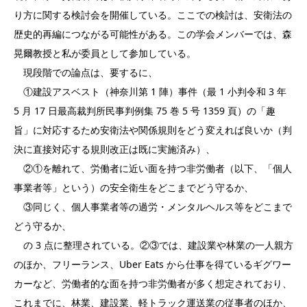
り方に関する検討会を開催している。ここでの検討は、安衛法の
歴史的再編につながる可能性がある。この学会メンバーでは、森
晃爾教授と私が委員として参加している。
現段階での論点は、要するに、
①建設アスベスト（神奈川第 1 陣）事件（最 1 小判令和 3 年
5 月 17 日最高裁判所民事判例集 75 巻 5 号 1359 頁）の「趣
旨」に対応するため安衛法や関係規則をどう変えれば良いか（判
決に直接対応する規則改正は既に実施済み）、
②①を離れて、労働者に近い面を持つ非労働者（以下、「個人
事業者等」という）の安全衛生をどこまでどう守るか、
③同じく、個人事業者等の過労・メンタルヘルス等をどこまで
どう守るか、
の 3 点に整理されている。②③では、建設業や林業の一人親方
のほか、フリーランス、Uber Eats から仕事を得ているギグワー
カーなど、労働者的な面を持つ非労働者が多く想定されており、
これまでに、林業、建設業、軽トラック運送業の従事者のほか、