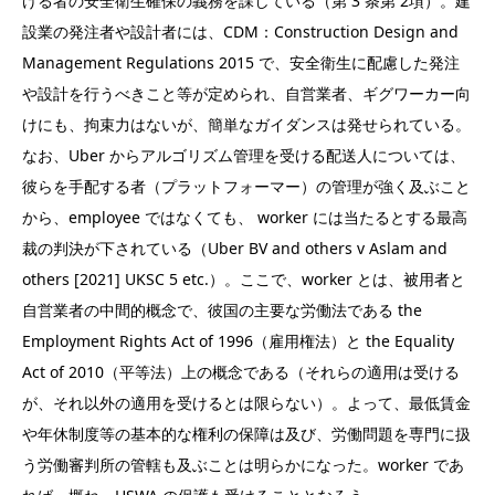
ける者の安全衛生確保の義務を課している（第 3 条第 2項）。建
設業の発注者や設計者には、CDM：Construction Design and
Management Regulations 2015 で、安全衛生に配慮した発注
や設計を行うべきこと等が定められ、自営業者、ギグワーカー向
けにも、拘束力はないが、簡単なガイダンスは発せられている。
なお、Uber からアルゴリズム管理を受ける配送人については、
彼らを手配する者（プラットフォーマー）の管理が強く及ぶこと
から、employee ではなくても、 worker には当たるとする最高
裁の判決が下されている（Uber BV and others v Aslam and
others [2021] UKSC 5 etc.）。ここで、worker とは、被用者と
自営業者の中間的概念で、彼国の主要な労働法である the
Employment Rights Act of 1996（雇用権法）と the Equality
Act of 2010（平等法）上の概念である（それらの適用は受ける
が、それ以外の適用を受けるとは限らない）。よって、最低賃金
や年休制度等の基本的な権利の保障は及び、労働問題を専門に扱
う労働審判所の管轄も及ぶことは明らかになった。worker であ