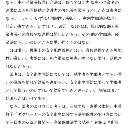
なる。中小企業等協同組合法は、個々では非力 な中小企業者の
連帯による相互扶助と交渉力の強化等を図ろうとした点は参考に
な る。しかし、いずれも強制力が弱いし、家内労働法の場合、
想定が古すぎる。いずれ も、改正しなければ、現代的な個人事
業者等への直接的な適用は難しいだろう。その 他の労働法、経
済法にも、かゆいところに手が届くものはない。
ほぼ唯一、民事上の安全配慮義務だけが、直接適用できる可能
性が高いが、実際には、相当重篤な災害が生じない限り、活用さ
れないだろう。
筆者は、安全衛生問題については、就労者を労働者とするか否
かの議論を離れて対策を進めるか、安全衛生問題に限って労働者
として扱うかのいずれかで対応すべきと述べたが、 議論はまだ
始まったばかりである。
なお、筆者のより詳しい考えは、三柴丈典＝倉重公太朗、中澤
祥子「ギグワーカーの安全衛生に関する法的保護のあり方につい
て～日本の状況と展望～」産業保健法学会誌第 1 巻第 2 号所収