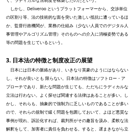
く、ラディカルな法制度を構築したのだという。
しかし、Deliveroo というプラットフォーマーから、交渉単位
の区割り等、法の技術的な面を突いた激しい抵抗に遭っているほ
か、監督行政機関が、業務の仕組み（少ない人員でのデジタル人
事管理やアルゴリズム管理）そのものへの介入に消極姿勢である
等の問題を生じているという。
3. 日本法の特徴と制度改正の展望
日本には日本の脈絡があり、いきなり英豪のようにはならない
し、それが良いとも 限らない。日本法の特徴はソフトロー・ア
プローチであり、新たな問題が生じても、ただちにラディカルな
立法は行わない。よく探せば関連する法律はあることが多い。し
かし、それらも、抽象的で強制力に乏しいものであることが多い
ので、それらの規制で緩く問題を包囲しておいて、よほど悪質な
事例が現れ、訴訟化すれば、裁判所がその趣旨を汲み、柔軟な法
解釈をして、加害者に責任を負わせる。すると、遅まきながら立