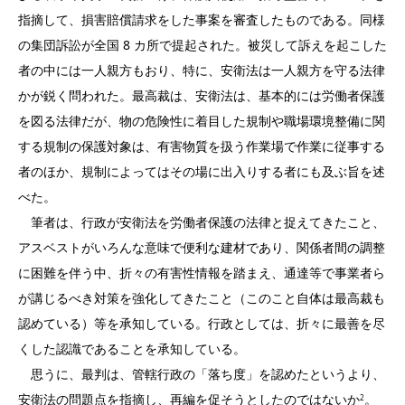
指摘して、損害賠償請求をした事案を審査したものである。同様
の集団訴訟が全国 8 カ所で提起された。被災して訴えを起こした
者の中には一人親方もおり、特に、安衛法は一人親方を守る法律
かが鋭く問われた。最高裁は、安衛法は、基本的には労働者保護
を図る法律だが、物の危険性に着目した規制や職場環境整備に関
する規制の保護対象は、有害物質を扱う作業場で作業に従事する
者のほか、規制によってはその場に出入りする者にも及ぶ旨を述
べた。
筆者は、行政が安衛法を労働者保護の法律と捉えてきたこと、
アスベストがいろんな意味で便利な建材であり、関係者間の調整
に困難を伴う中、折々の有害性情報を踏まえ、通達等で事業者ら
が講じるべき対策を強化してきたこと（このこと自体は最高裁も
認めている）等を承知している。行政としては、折々に最善を尽
くした認識であることを承知している。
思うに、最判は、管轄行政の「落ち度」を認めたというより、
安衛法の問題点を指摘し、再編を促そうとしたのではないか
。
2