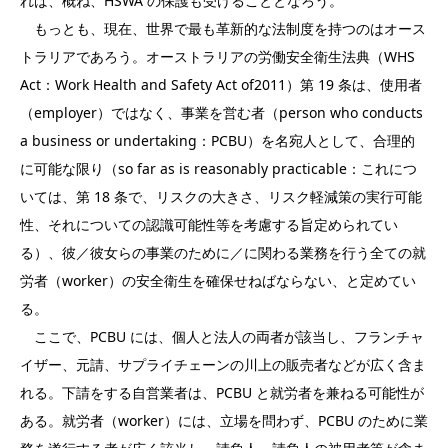
れば、概ね、HSWA の保護も受けることとなろう。
もっとも、現在、世界で最も革新的な法制度を持つのはオース
トラリアであろう。オーストラリアの労働安全衛生法典（WHS
Act：Work Health and Safety Act of2011）第 19 条は、使用者
（employer）ではなく、事業を営む者（person who conducts
a business or undertaking：PCBU）を名宛人として、合理的
に可能な限り（so far as is reasonably practicable：これにつ
いては、第 18 条で、リスクの大きさ、リスク軽減策の実行可能
性、それについての認識可能性等を考慮する旨定められてい
る）、彼／彼女らの事業のために／に関わる業務を行う全ての就
労者（worker）の安全衛生を確保せねばならない、と定めてい
る。
ここで、PCBU には、個人と法人の両者が該当し、フランチャ
イザー、元請、サプライチェーンの川上の販売者などが広く含ま
れる。下請をする自営業者は、PCBU と就労者を兼ねる可能性が
ある。就労者（worker）には、立場を問わず、PCBU のために業