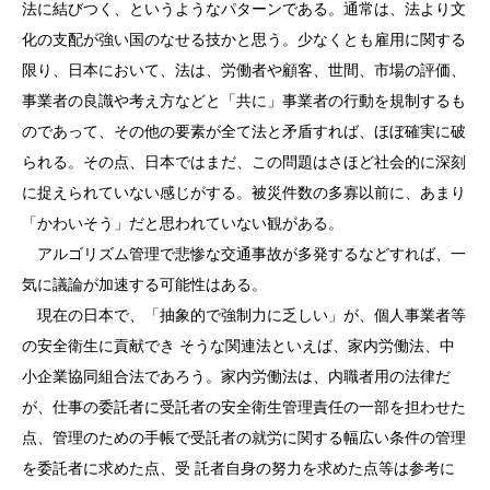
法に結びつく、というようなパターンである。通常は、法より文
化の支配が強い国のなせる技かと思う。少なくとも雇用に関する
限り、日本において、法は、労働者や顧客、世間、市場の評価、
事業者の良識や考え方などと「共に」事業者の行動を規制するも
のであって、その他の要素が全て法と矛盾すれば、ほぼ確実に破
られる。その点、日本ではまだ、この問題はさほど社会的に深刻
に捉えられていない感じがする。被災件数の多寡以前に、あまり
「かわいそう」だと思われていない観がある。
アルゴリズム管理で悲惨な交通事故が多発するなどすれば、一
気に議論が加速する可能性はある。
現在の日本で、「抽象的で強制力に乏しい」が、個人事業者等
の安全衛生に貢献でき そうな関連法といえば、家内労働法、中
小企業協同組合法であろう。家内労働法は、内職者用の法律だ
が、仕事の委託者に受託者の安全衛生管理責任の一部を担わせた
点、管理のための手帳で受託者の就労に関する幅広い条件の管理
を委託者に求めた点、受 託者自身の努力を求めた点等は参考に