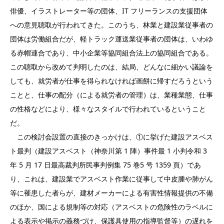
俳優、イラストレーター等の団体、IT フリーランスの支援団体
への意見聴取が行われてきた。このうち、林業と建設業従事者の
団体は労働組合だが、軽トラック運送業従事者の団体は、いわゆ
る赤帽連合であり、中小企業等協同組合法上の協同組合である。
この聴取から改めて判明したのは、結局、どんなに細かい議論を
しても、就労者が仕事を得られなければ画餅に帰すだろうという
ことと、仕事の配分（による就労者の管理）は、業種業態、仕事
の性格などにより、様々なスタイルで行われているということ
だ。
この検討会設置の直接のきっかけは、①に挙げた建設アスベス
ト最判（建設アスベスト（神奈川第 1 陣）事件最 1 小判令和 3
年 5 月 17 日最高裁判所民事判例集 75 巻5 号 1359 頁）であ
り、これは、建設業でアスベスト作業に従事して中皮腫や肺がん
等に罹患した者らが、建材メーカーによる有害性情報提供の不備
のほか、国による規制等の対応（アスベストの危険性のラベルに
よる表示や掲示の義務づけ、保護具使用の指導監督等）の遅れを