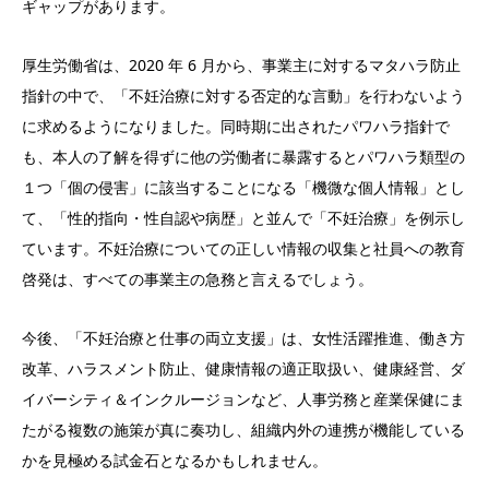
ギャップがあります。
厚生労働省は、2020 年 6 月から、事業主に対するマタハラ防止
指針の中で、「不妊治療に対する否定的な言動」を行わないよう
に求めるようになりました。同時期に出されたパワハラ指針で
も、本人の了解を得ずに他の労働者に暴露するとパワハラ類型の
１つ「個の侵害」に該当することになる「機微な個人情報」とし
て、「性的指向・性自認や病歴」と並んで「不妊治療」を例示し
ています。不妊治療についての正しい情報の収集と社員への教育
啓発は、すべての事業主の急務と言えるでしょう。
今後、「不妊治療と仕事の両立支援」は、女性活躍推進、働き方
改革、ハラスメント防止、健康情報の適正取扱い、健康経営、ダ
イバーシティ＆インクルージョンなど、人事労務と産業保健にま
たがる複数の施策が真に奏功し、組織内外の連携が機能している
かを見極める試金石となるかもしれません。