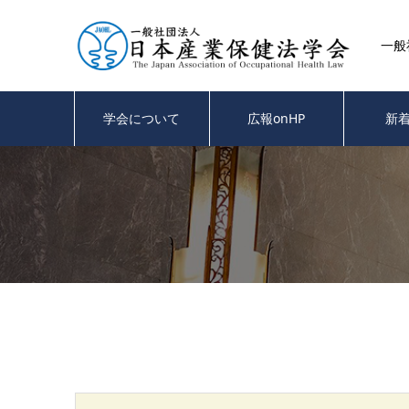
一般
学会について
広報onHP
新