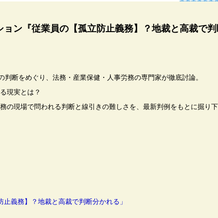
ッション『従業員の【孤立防止義務】？地裁と高裁で
”の判断をめぐり、法務・産業保健・人事労務の専門家が徹底討論。
る現実とは？
務の現場で問われる判断と線引きの難しさを、最新判例をもとに掘り下
立防止義務】？地裁と高裁で判断分かれる」